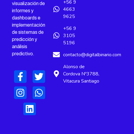
+56 9
visualización de
4663
informes y
9625
dashboards e
implementación
+56 9
de sistemas de
3105
predicción y
5196
análisis
predictivo.
contacto@digitalbinario.com
Alonso de
Cordova Nº3788,
Vitacura Santiago