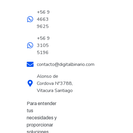
+56 9
4663
9625
+56 9
3105
5196
contacto@digitalbinario.com
Alonso de
Cordova Nº3788,
Vitacura Santiago
Para entender
tus
necesidades y
proporcionar
soluciones